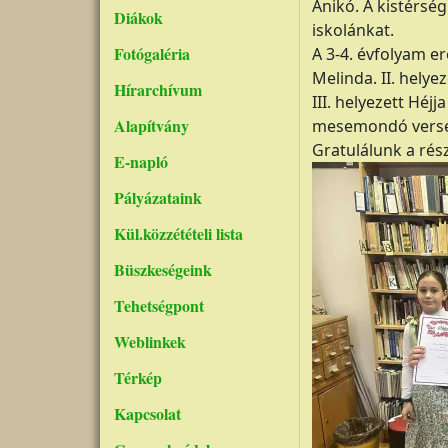
Anikó. A kistérsé
Diákok
iskolánkat.
Fotógaléria
A 3-4. évfolyam er
Melinda. II. helye
Hírarchívum
III. helyezett Héj
Alapítvány
mesemondó versen
Gratulálunk a rés
E-napló
Pályázataink
Kül.közzétételi lista
Büszkeségeink
Tehetségpont
Weblinkek
Térkép
Kapcsolat