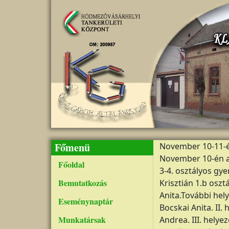
Ugrás a tartalomra
Főmenü
November 10-11-é
November 10-én a
Főoldal
3-4. osztályos gy
Bemutatkozás
Krisztián 1.b osz
Anita.További hely
Eseménynaptár
Bocskai Anita. II.
Munkatársak
Andrea. III. helye