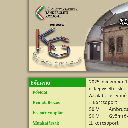
Ugrás a tartalomra
Főmenü
2025. december 1
is képviselte isk
Főoldal
Az alábbi eredmén
Bemutatkozás
I. korcsoport
50 M Ambruzs Ol
Eseménynaptár
50 M Gyömrő-Mo
Munkatársak
II. korcsoport