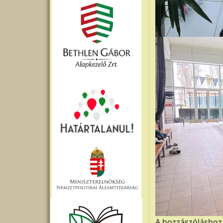
A hozzászólásho