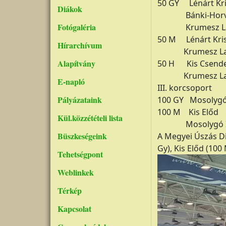
50 GY Lénárt Kri
Diákok
Bánki-Horváth
Fotógaléria
Krumesz Laura 
50 M Lénárt Krisz
Hírarchívum
Krumesz Laura
Alapítvány
50 H Kis Csend
Krumesz Laura 
E-napló
III. korcsoport
Pályázataink
100 GY Mosolygó I
100 M Kis Elő
Kül.közzétételi lista
Mosolygó Ilo
Büszkeségeink
A Megyei Úszás Di
Gy), Kis Előd (100
Tehetségpont
Weblinkek
Térkép
Kapcsolat