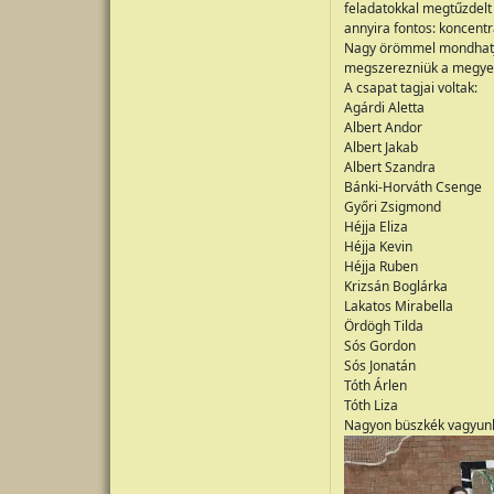
feladatokkal megtűzdelt
annyira fontos: koncentr
Nagy örömmel mondhatjuk
megszerezniük a megyei 
A csapat tagjai voltak:
Agárdi Aletta
Albert Andor
Albert Jakab
Albert Szandra
Bánki-Horváth Csenge
Győri Zsigmond
Héjja Eliza
Héjja Kevin
Héjja Ruben
Krizsán Boglárka
Lakatos Mirabella
Ördögh Tilda
Sós Gordon
Sós Jonatán
Tóth Árlen
Tóth Liza
Nagyon büszkék vagyunk 