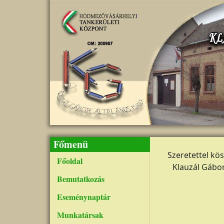
Ugrás a tartalomra
Főmenü
Szeretettel kö
Főoldal
Klauzál Gábor
Bemutatkozás
Eseménynaptár
Munkatársak