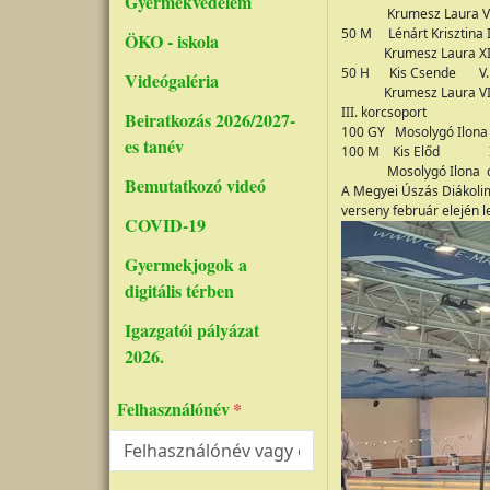
Gyermekvédelem
Krumesz Laura VIII
50 M Lénárt Krisztina I
ÖKO - iskola
Krumesz Laura XII.
50 H Kis Csende V. 
Videógaléria
Krumesz Laura VIII
III. korcsoport
Beiratkozás 2026/2027-
100 GY Mosolygó Ilona 
es tanév
100 M Kis Előd I.
Mosolygó Ilona d
Bemutatkozó videó
A Megyei Úszás Diákolimp
verseny február elején le
COVID-19
Gyermekjogok a
digitális térben
Igazgatói pályázat
2026.
Felhasználónév