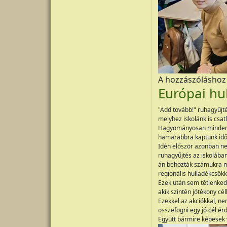
A hozzászólásho
Európai hu
"Add tovább!" ruhagyűjt
melyhez iskolánk is csat
Hagyományosan minden év
hamarabbra kaptunk időp
Idén először azonban ne
ruhagyűjtés az iskolában
án behozták számukra má
regionális hulladékcsök
Ezek után sem tétlenkedt
akik szintén jótékony cé
Ezekkel az akciókkal, n
összefogni egy jó cél ér
Együtt bármire képesek