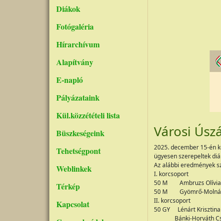
Diákok
Fotógaléria
Hírarchívum
Alapítvány
E-napló
Pályázataink
Kül.közzétételi lista
Városi Úsz
Büszkeségeink
2025. december 15-én ke
Tehetségpont
ügyesen szerepeltek diák
Az alábbi eredmények sz
Weblinkek
I. korcsoport
50 M Ambruzs Olívia 
Térkép
50 M Gyömrő-Molnár 
II. korcsoport
Kapcsolat
50 GY Lénárt Krisztina
Bánki-Horváth Csen