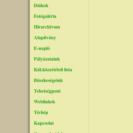
Diákok
Fotógaléria
Hírarchívum
Alapítvány
E-napló
Pályázataink
Kül.közzétételi lista
Büszkeségeink
Tehetségpont
Weblinkek
Térkép
Kapcsolat