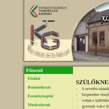
Ugrás a tartalomra
Főmenü
Főoldal
SZÜLŐKNE
Bemutatkozás
-
A nevelési-oktatá
-
Szeptember elsej
Eseménynaptár
·
voltak-e külföldö
Munkatársak
·
gyermek volt-e láz