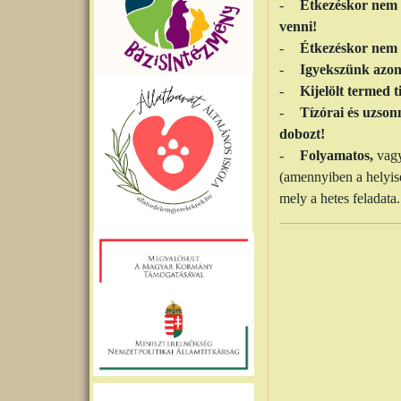
-
Étkezéskor nem 
venni!
-
Étkezéskor nem f
-
Igyekszünk azon
-
Kijelölt termed t
-
Tízórai és uzso
dobozt!
-
Folyamatos,
vag
(amennyiben a helyis
mely a hetes feladata.