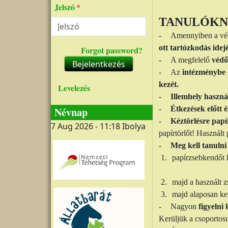
Jelszó
TANULÓKN
-
Amennyiben a véd
ott tartózkodás idej
Forgot password?
-
A megfelelő
védő
Bejelentkezés
-
Az
intézménybe 
kezét.
Levelezés
-
Illemhely haszná
-
Étkezések előtt 
Névnap
-
Kéztörlésre papí
7 Aug 2026 - 11:18
Ibolya
papírtörlőt! Használt 
-
Meg kell tanulni 
1.
papírzsebkendőt k
2.
majd a használt z
3.
majd alaposan kez
-
Nagyon
figyelni 
Kerüljük a csoportosu