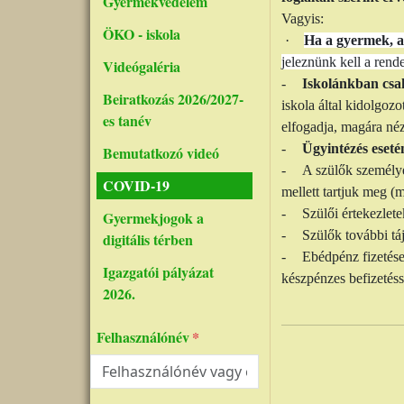
Gyermekvédelem
Vagyis:
ÖKO - iskola
·
Ha a gyermek, a
jeleznünk kell a rend
Videógaléria
-
Iskolánkban csa
Beiratkozás 2026/2027-
iskola által kidolgozo
es tanév
elfogadja, magára néz
-
Ügyintézés eseté
Bemutatkozó videó
-
A szülők személy
COVID-19
mellett tartjuk meg (m
-
Szülői értekezlete
Gyermekjogok a
-
Szülők további tá
digitális térben
-
Ebédpénz fizetés
Igazgatói pályázat
készpénzes befizetéss
2026.
Felhasználónév