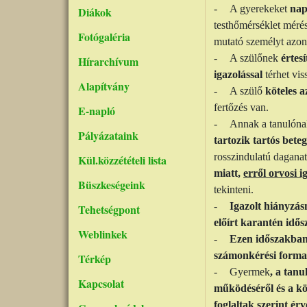
-
A gyerekeket
nap
Diákok
testhőmérséklet mérés
Fotógaléria
mutató személyt azonn
-
A szülőnek
értes
Hírarchívum
igazolással
térhet vis
Alapítvány
-
A szülő
köteles a
fertőzés van.
E-napló
-
Annak a tanulónak
Pályázataink
tartozik tartós bete
rosszindulatú dagana
Kül.közzétételi lista
miatt,
erről orvosi i
Büszkeségeink
tekinteni.
-
Igazolt hiányzá
Tehetségpont
előírt karantén idős
Weblinkek
-
Ezen időszakba
számonkérési forma 
Térkép
-
Gyermek
, a tan
Kapcsolat
működéséről és a kö
foglaltak szerint ér