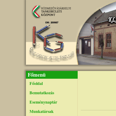
Ugrás a tartalomra
Főmenü
Főoldal
Bemutatkozás
Eseménynaptár
Munkatársak