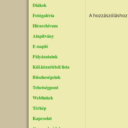
Diákok
Fotógaléria
A hozzászólásho
Hírarchívum
Alapítvány
E-napló
Pályázataink
Kül.közzétételi lista
Büszkeségeink
Tehetségpont
Weblinkek
Térkép
Kapcsolat