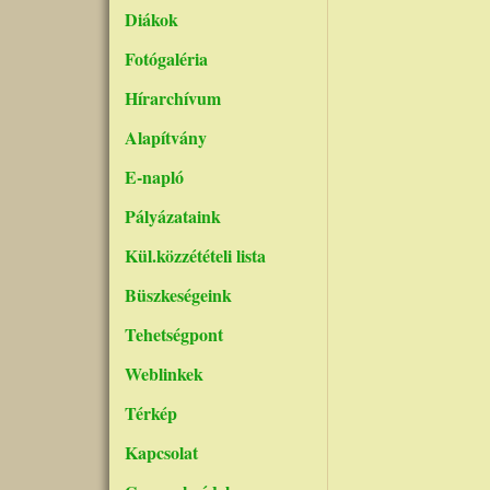
Diákok
Fotógaléria
Hírarchívum
Alapítvány
E-napló
Pályázataink
Kül.közzétételi lista
Büszkeségeink
Tehetségpont
Weblinkek
Térkép
Kapcsolat