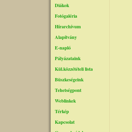
Diákok
Fotógaléria
Hírarchívum
Alapítvány
E-napló
Pályázataink
Kül.közzétételi lista
Büszkeségeink
Tehetségpont
Weblinkek
Térkép
Kapcsolat