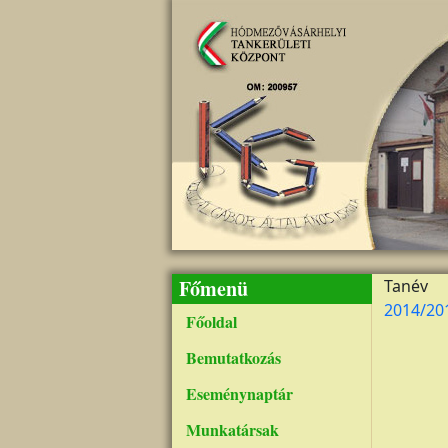
Ugrás a tartalomra
Főmenü
Tanév
2014/20
Főoldal
Bemutatkozás
Eseménynaptár
Munkatársak