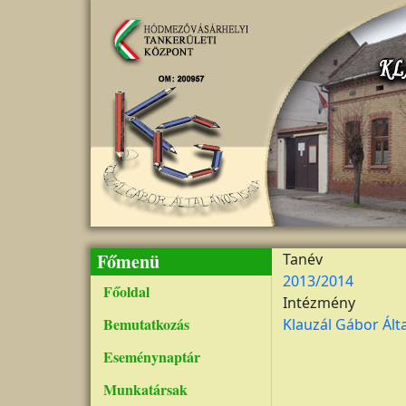
Ugrás a tartalomra
Főmenü
Tanév
2013/2014
Főoldal
Intézmény
Bemutatkozás
Klauzál Gábor Álta
Eseménynaptár
Munkatársak