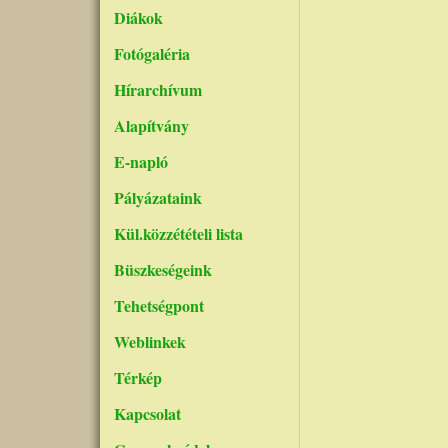
Diákok
Fotógaléria
Hírarchívum
Alapítvány
E-napló
Pályázataink
Kül.közzétételi lista
Büszkeségeink
Tehetségpont
Weblinkek
Térkép
Kapcsolat