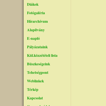
Diákok
Fotógaléria
Hírarchívum
Alapítvány
E-napló
Pályázataink
Kül.közzétételi lista
Büszkeségeink
Tehetségpont
Weblinkek
Térkép
Kapcsolat