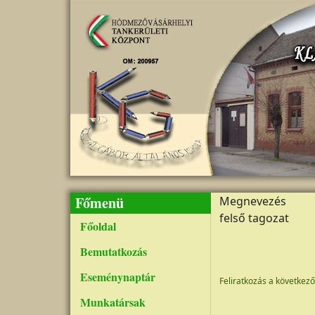
Ugrás a tartalomra
Főmenü
Megnevezés
felső tagozat
Főoldal
Oldalszámozás
Bemutatkozás
Eseménynaptár
Feliratkozás a következő
Munkatársak